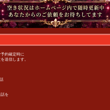
ご予約確定時に
文を送信します。
。
通話
通話を